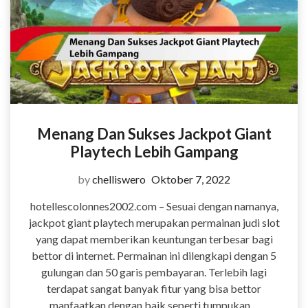
Menang Dan Sukses Jackpot Giant
Playtech Lebih Gampang
by
chelliswero
Oktober 7, 2022
hotellescolonnes2002.com – Sesuai dengan namanya,
jackpot giant playtech merupakan permainan judi slot
yang dapat memberikan keuntungan terbesar bagi
bettor di internet. Permainan ini dilengkapi dengan 5
gulungan dan 50 garis pembayaran. Terlebih lagi
terdapat sangat banyak fitur yang bisa bettor
manfaatkan dengan baik seperti tumpukan…