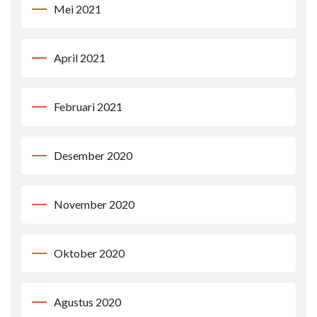
Mei 2021
April 2021
Februari 2021
Desember 2020
November 2020
Oktober 2020
Agustus 2020