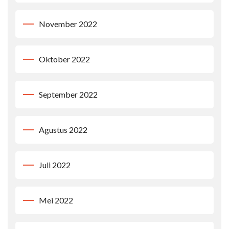
November 2022
Oktober 2022
September 2022
Agustus 2022
Juli 2022
Mei 2022