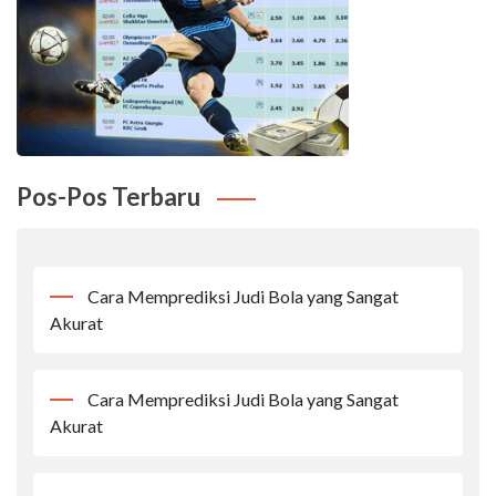
Pos-Pos Terbaru
Cara Memprediksi Judi Bola yang Sangat
Akurat
Cara Memprediksi Judi Bola yang Sangat
Akurat