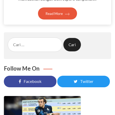
Read More
Cari
untuk:
Follow Me On
Facebook
Twitter